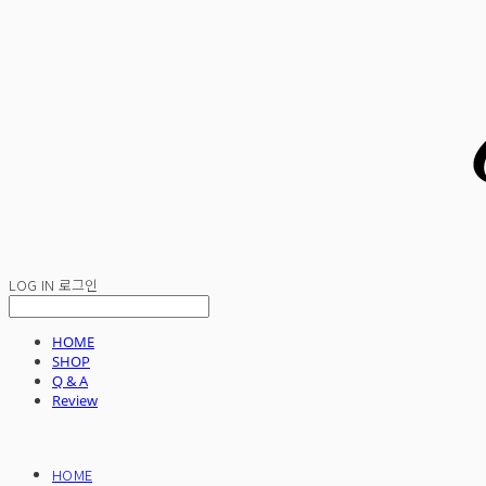
LOG IN
로그인
HOME
SHOP
Q & A
Review
HOME