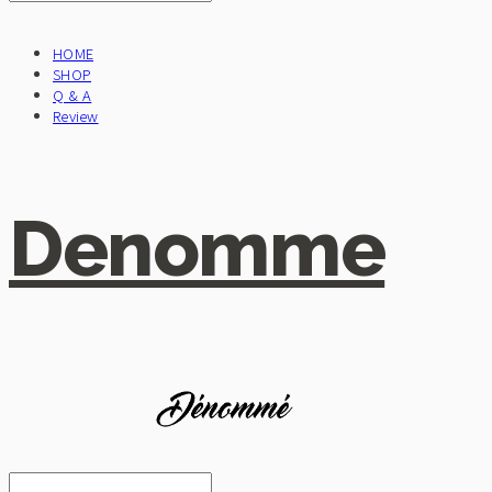
HOME
SHOP
Q & A
Review
Denomme