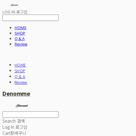
LOG IN
로그인
HOME
SHOP
Q & A
Review
HOME
SHOP
Q & A
Review
Denomme
Search
검색
Log In
로그인
Cart
장바구니