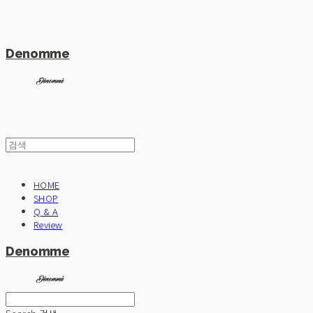
Denomme
HOME
SHOP
Q & A
Review
Denomme