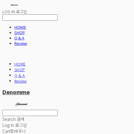
LOG IN
로그인
HOME
SHOP
Q & A
Review
HOME
SHOP
Q & A
Review
Denomme
Search
검색
Log In
로그인
Cart
장바구니