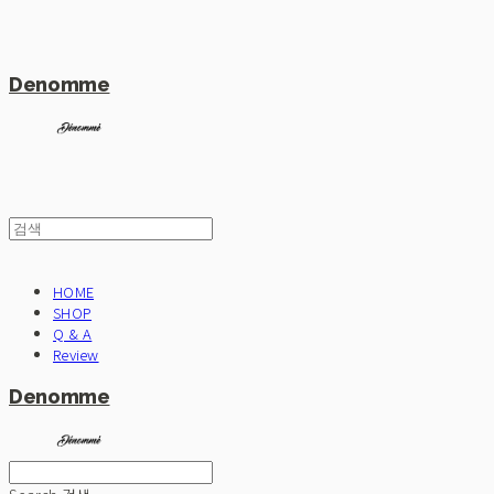
Denomme
HOME
SHOP
Q & A
Review
Denomme